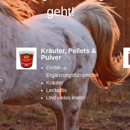
geht!
Kräuter, Pellets &
Pulver
Einzel- u.
Ergänzungsfuttermittel
n
Kräuter
Leckerlis
Und vieles mehr!