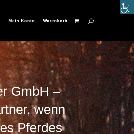
t
Mein Konto
Warenkorb
ler GmbH –
rtner, wenn
res Pferdes