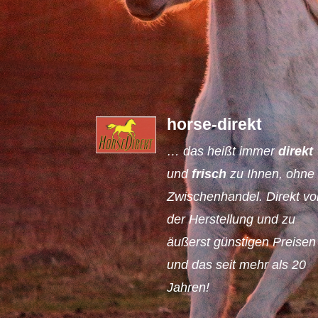
horse-direkt
… das heißt immer
direkt
und
frisch
zu Ihnen, ohne
Zwischenhandel. Direkt vo
der Herstellung und zu
äußerst günstigen Preisen
und das seit mehr als 20
Jahren!