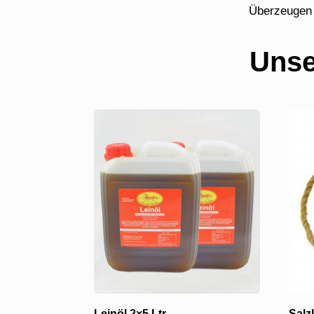
Überzeugen 
Unse
Leinöl 2×5 Ltr.
Salz