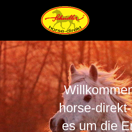
Willkommen
horse-direkt
es um die E