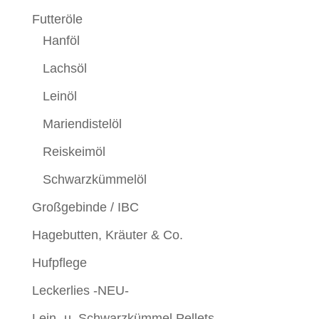
Futteröle
Hanföl
Lachsöl
Leinöl
Mariendistelöl
Reiskeimöl
Schwarzkümmelöl
Großgebinde / IBC
Hagebutten, Kräuter & Co.
Hufpflege
Leckerlies -NEU-
Lein- u. Schwarzkümmel Pellets