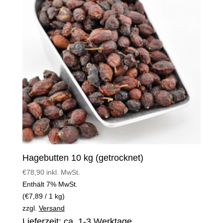
Hagebutten 10 kg (getrocknet)
€
78,90
inkl. MwSt.
Enthält 7% MwSt.
(
€
7,89
/ 1 kg)
zzgl.
Versand
Lieferzeit: ca. 1-3 Werktage