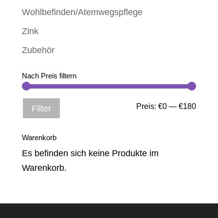
Wohlbefinden/Atemwegspflege
Zink
Zubehör
Nach Preis filtern
Min.
Max.
Preis:
€0
—
€180
Filter
Preis
Preis
Warenkorb
Es befinden sich keine Produkte im
Warenkorb.