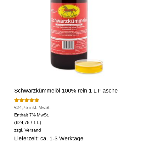
Schwarzkümmelöl 100% rein 1 L Flasche
€
24,75
inkl. MwSt.
Bewertet mit
5.00
Enthält 7% MwSt.
von 5
(
€
24,75
/ 1 L)
zzgl.
Versand
Lieferzeit: ca. 1-3 Werktage