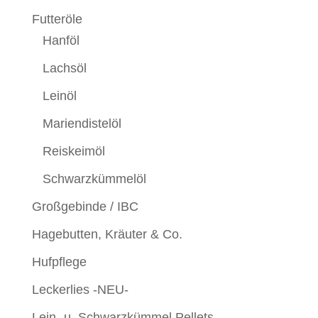
Futteröle
Hanföl
Lachsöl
Leinöl
Mariendistelöl
Reiskeimöl
Schwarzkümmelöl
Großgebinde / IBC
Hagebutten, Kräuter & Co.
Hufpflege
Leckerlies -NEU-
Lein- u. Schwarzkümmel Pellets