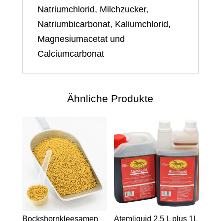
Natriumchlorid, Milchzucker,
Natriumbicarbonat, Kaliumchlorid,
Magnesiumacetat und
Calciumcarbonat
Ähnliche Produkte
Bockshornkleesamen
Atemliquid 2,5 L plus 1L