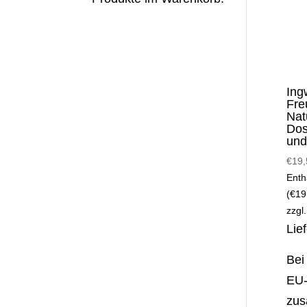
Ing
Fre
Nat
Dos
und
€
19,
Enth
(
€
19
zzgl
Lie
Bei
EU-
zus