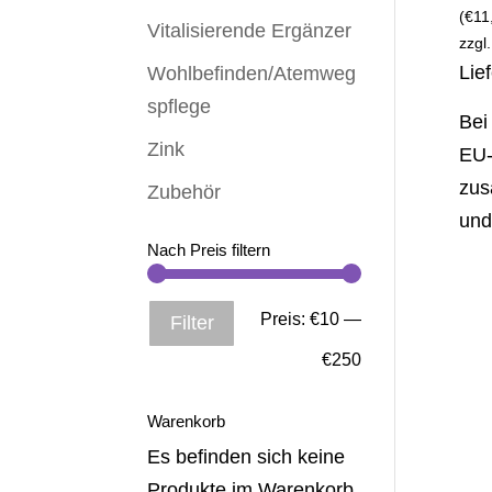
(
€
11
Vitalisierende Ergänzer
zzgl
Lie
Wohlbefinden/Atemweg
spflege
Bei
Zink
EU-
zus
Zubehör
und
Nach Preis filtern
Min.
Max.
Preis:
€10
—
Filter
Preis
Preis
€250
Warenkorb
Es befinden sich keine
Produkte im Warenkorb.