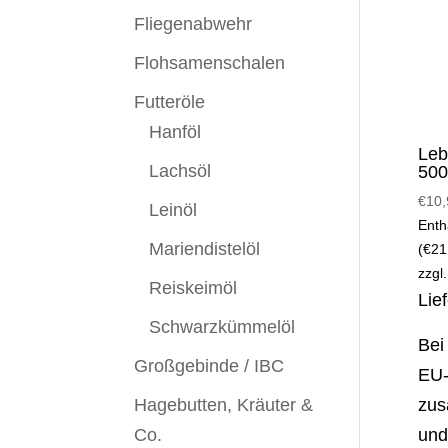
Fliegenabwehr
Flohsamenschalen
Futteröle
Hanföl
Leb
Lachsöl
500
€
10,
Leinöl
Enth
Mariendistelöl
(
€
21
zzgl
Reiskeimöl
Lie
Schwarzkümmelöl
Bei
Großgebinde / IBC
EU-
Hagebutten, Kräuter &
zus
Co.
und