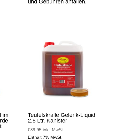
und Gebühren anfallen.
d im
Teufelskralle Gelenk-Liquid
erde
2,5 Ltr. Kanister
t
€
39,95
inkl. MwSt.
Enthält 7% MwSt.