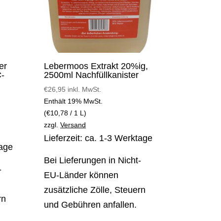
er
Lebermoos Extrakt 20%ig,
C-
2500ml Nachfüllkanister
€
26,95
inkl. MwSt.
Enthält 19% MwSt.
(
€
10,78
/ 1 L)
zzgl.
Versand
Lieferzeit: ca. 1-3 Werktage
tage
Bei Lieferungen in Nicht-
-
EU-Länder können
zusätzliche Zölle, Steuern
rn
und Gebühren anfallen.