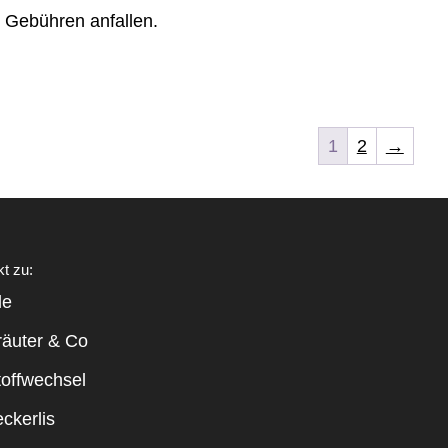
 Gebühren anfallen.
1
2
→
kt zu:
le
räuter & Co
toffwechsel
ckerlis