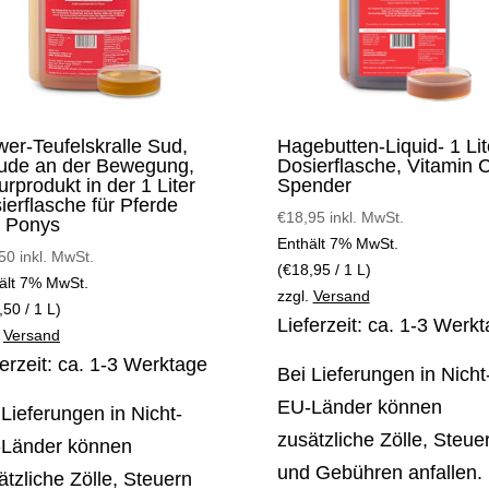
wer-Teufelskralle Sud,
Hagebutten-Liquid- 1 Lit
ude an der Bewegung,
Dosierflasche, Vitamin 
urprodukt in der 1 Liter
Spender
ierflasche für Pferde
€
18,95
inkl. MwSt.
 Ponys
Enthält 7% MwSt.
50
inkl. MwSt.
(
€
18,95
/ 1 L)
ält 7% MwSt.
zzgl.
Versand
,50
/ 1 L)
Lieferzeit: ca. 1-3 Werk
.
Versand
ferzeit: ca. 1-3 Werktage
Bei Lieferungen in Nicht
EU-Länder können
 Lieferungen in Nicht-
zusätzliche Zölle, Steue
Länder können
und Gebühren anfallen.
ätzliche Zölle, Steuern