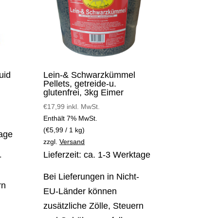
uid
Lein-& Schwarzkümmel
Pellets, getreide-u.
glutenfrei, 3kg Eimer
€
17,99
inkl. MwSt.
Enthält 7% MwSt.
(
€
5,99
/ 1 kg)
tage
zzgl.
Versand
Lieferzeit: ca. 1-3 Werktage
-
Bei Lieferungen in Nicht-
rn
EU-Länder können
zusätzliche Zölle, Steuern