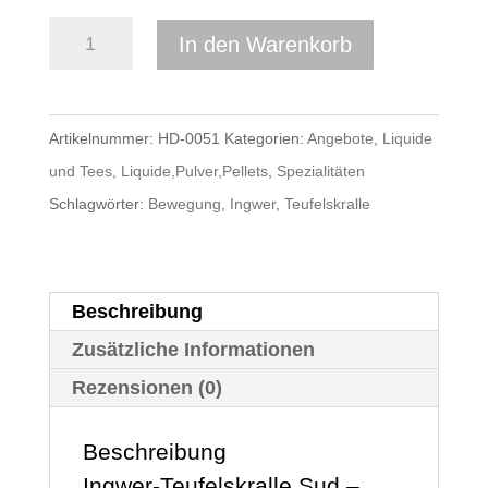
Ingwer-
In den Warenkorb
Teufelskralle
Sud
im
Artikelnummer:
HD-0051
Kategorien:
Angebote
,
Liquide
2,5
und Tees
,
Liquide,Pulver,Pellets
,
Spezialitäten
Liter
Schlagwörter:
Bewegung
,
Ingwer
,
Teufelskralle
Kanister
für
Pferde
Beschreibung
und
Zusätzliche Informationen
Ponys,
Rezensionen (0)
Naturprodukt
Menge
Beschreibung
Ingwer-Teufelskralle Sud –