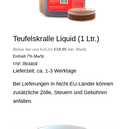
Teufelskralle Liquid (1 Ltr.)
Ursprünglicher
Aktueller
Bisher bei uns
€
23,00
€
19,95
inkl. MwSt.
Preis
Preis
Enthält 7% MwSt.
war:
ist:
zzgl.
Versand
€23,00
€19,95.
Lieferzeit: ca. 1-3 Werktage
Bei Lieferungen in Nicht-EU-Länder können
zusätzliche Zölle, Steuern und Gebühren
anfallen.