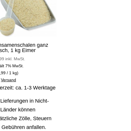
hsamenschalen ganz
isch, 1 kg Eimer
99
inkl. MwSt.
ält 7% MwSt.
,99
/ 1 kg)
.
Versand
ferzeit: ca. 1-3 Werktage
 Lieferungen in Nicht-
Länder können
ätzliche Zölle, Steuern
 Gebühren anfallen.