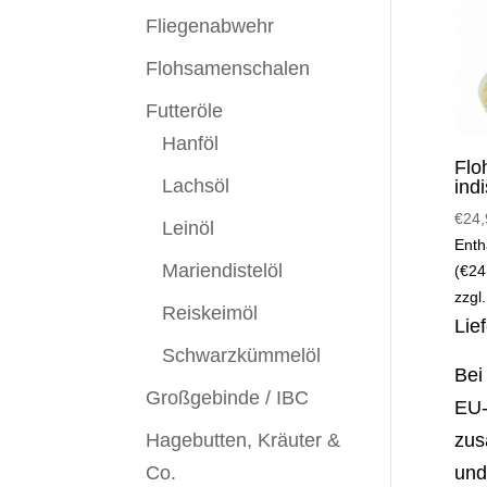
Fliegenabwehr
Flohsamenschalen
Futteröle
Hanföl
Flo
Lachsöl
ind
€
24,
Leinöl
Enth
Mariendistelöl
(
€
24
zzgl
Reiskeimöl
Lie
Schwarzkümmelöl
Bei
Großgebinde / IBC
EU-
Hagebutten, Kräuter &
zus
Co.
und