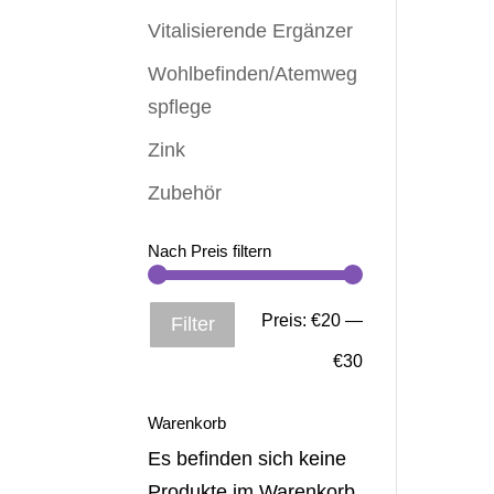
Vitalisierende Ergänzer
Wohlbefinden/Atemweg
spflege
Zink
Zubehör
Nach Preis filtern
Min.
Max.
Preis:
€20
—
Filter
Preis
Preis
€30
Warenkorb
Es befinden sich keine
Produkte im Warenkorb.