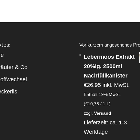
kt zu:
Vor kurzem angesehenes Pro
le
Lebermoos Extrakt
20%ig, 2500ml
räuter & Co
Nachfüllkanister
toffwechsel
€
26,95
inkl. MwSt.
ckerlis
Enthält 19% MwSt.
(
€
10,78
/ 1 L)
zzgl.
Versand
Lieferzeit: ca. 1-3
Werktage