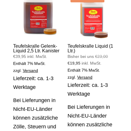
Teufelskralle Gelenk-
Teufelskralle Liquid (1
Liquid 2,5 Ltr. Kanister
Ltr.)
Ursprünglich
€
39,95
inkl. MwSt.
Bisher bei uns
€
23,00
Aktueller
Preis
€
19,95
inkl. MwSt.
Enthält 7% MwSt.
Preis
war:
Enthält 7% MwSt.
zzgl.
Versand
ist:
€23,00
zzgl.
Versand
Lieferzeit: ca. 1-3
€19,95.
Lieferzeit: ca. 1-3
Werktage
Werktage
Bei Lieferungen in
Bei Lieferungen in
Nicht-EU-Länder
Nicht-EU-Länder
können zusätzliche
können zusätzliche
Zölle, Steuern und