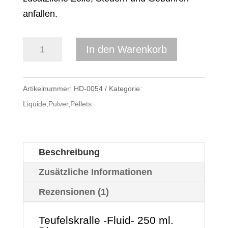
anfallen.
Teufelskralle
In den Warenkorb
-
Fluid-
Artikelnummer:
HD-0054
Kategorie:
(250
Liquide,Pulver,Pellets
ml)
Menge
Beschreibung
Zusätzliche Informationen
Rezensionen (1)
Teufelskralle -Fluid- 250 ml.