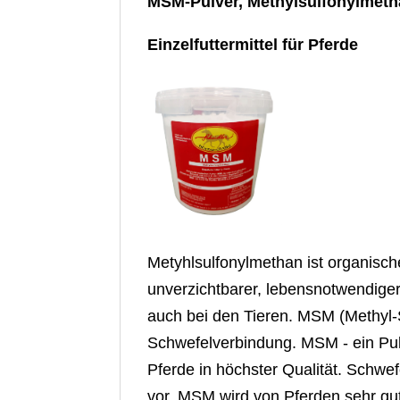
MSM-Pulver, Methylsulfonylmeth
Einzelfuttermittel für Pferde
Metyhlsulfonylmethan ist organisch
unverzichtbarer, lebensnotwendige
auch bei den Tieren. MSM (Methyl-S
Schwefelverbindung. MSM - ein Pulve
Pferde in höchster Qualität. Schwe
vor. MSM wird von Pferden sehr g