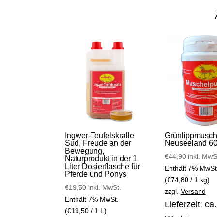
Ingwer-Teufelskralle
Grünlippmusche
Sud, Freude an der
Neuseeland 6
Bewegung,
€
44,90
inkl. MwS
Naturprodukt in der 1
Liter Dosierflasche für
Enthält 7% MwSt
Pferde und Ponys
(
€
74,80
/ 1 kg)
€
19,50
inkl. MwSt.
zzgl.
Versand
Enthält 7% MwSt.
Lieferzeit: ca
(
€
19,50
/ 1 L)