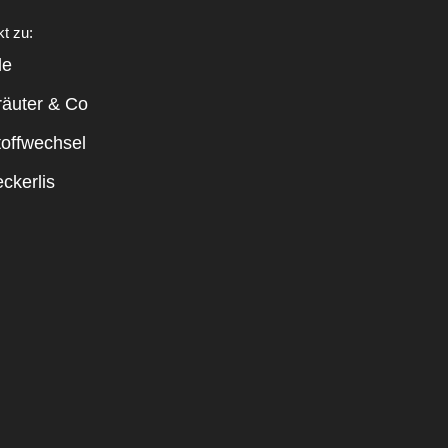
kt zu:
le
räuter & Co
toffwechsel
ckerlis