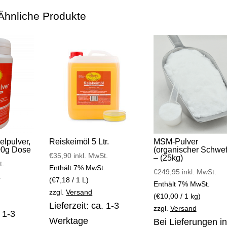
Ähnliche Produkte
lpulver,
Reiskeimöl 5 Ltr.
MSM-Pulver
00g Dose
(organischer Schwef
€
35,90
inkl. MwSt.
– (25kg)
t.
Enthält 7% MwSt.
€
249,95
inkl. MwSt.
.
(
€
7,18
/ 1 L)
Enthält 7% MwSt.
zzgl.
Versand
(
€
10,00
/ 1 kg)
Lieferzeit: ca. 1-3
zzgl.
Versand
. 1-3
Werktage
Bei Lieferungen in