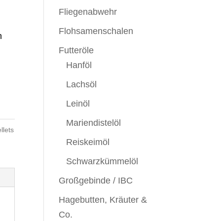
Fliegenabwehr
Flohsamenschalen
n
Futteröle
Hanföl
Lachsöl
Leinöl
Mariendistelöl
llets
Reiskeimöl
Schwarzkümmelöl
Großgebinde / IBC
Hagebutten, Kräuter &
Co.