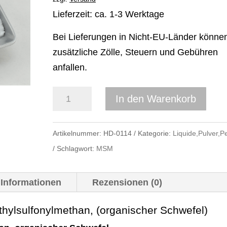
Lieferzeit: ca. 1-3 Werktage
Bei Lieferungen in Nicht-EU-Länder könne
zusätzliche Zölle, Steuern und Gebühren
anfallen.
MSM-
In den Warenkorb
Pulver
(organischer
Artikelnummer:
HD-0114
Kategorie:
Liquide,Pulver,Pe
Schwefel)
Schlagwort:
MSM
1500g
Eimer
 Informationen
Rezensionen (0)
Menge
ylsulfonylmethan, (organischer Schwefel)