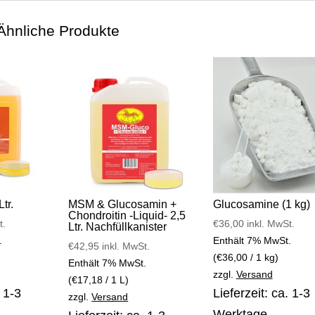
Ähnliche Produkte
tr.
MSM & Glucosamin +
Glucosamine (1 kg)
Chondroitin -Liquid- 2,5
t.
€
36,00
inkl. MwSt.
Ltr. Nachfüllkanister
.
Enthält 7% MwSt.
€
42,95
inkl. MwSt.
(
€
36,00
/ 1 kg)
Enthält 7% MwSt.
zzgl.
Versand
(
€
17,18
/ 1 L)
. 1-3
Lieferzeit: ca. 1-3
zzgl.
Versand
Werktage