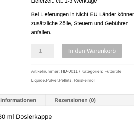
Lieferzeit: ca. 1-3 Werktage
Bei Lieferungen in Nicht-EU-Länder könne
zusätzliche Zölle, Steuern und Gebühren
anfallen.
Reiskeimöl
In den Warenkorb
1
Ltr.
Artikelnummer:
HD-0011
Kategorien:
Futteröle
,
Menge
Liquide,Pulver,Pellets
,
Reiskeimöl
 Informationen
Rezensionen (0)
 30 ml Dosierkappe