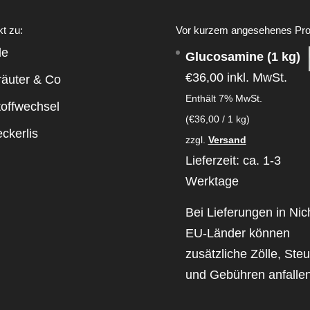
kt zu:
Vor kurzem angesehenes Pro
le
Glucosamine (1 kg)
€
36,00
inkl. MwSt.
räuter & Co
Enthält 7% MwSt.
toffwechsel
(
€
36,00
/ 1 kg)
ckerlis
zzgl.
Versand
Lieferzeit: ca. 1-3
Werktage
Bei Lieferungen in Nic
EU-Länder können
zusätzliche Zölle, Ste
und Gebühren anfallen