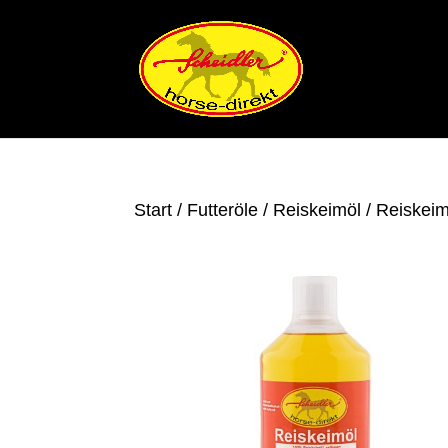
Start
/
Futteröle
/
Reiskeimöl
/ Reiskeimö