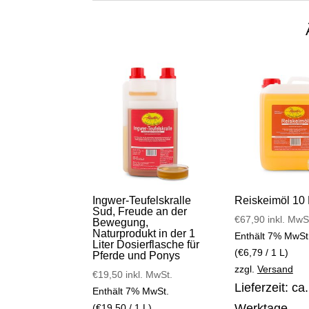
Ingwer-Teufelskralle
Reiskeimöl 10 L
Sud, Freude an der
€
67,90
inkl. MwS
Bewegung,
Naturprodukt in der 1
Enthält 7% MwSt
Liter Dosierflasche für
(
€
6,79
/ 1 L)
Pferde und Ponys
zzgl.
Versand
€
19,50
inkl. MwSt.
Lieferzeit: ca
Enthält 7% MwSt.
Werktage
(
€
19,50
/ 1 L)