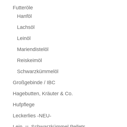
Futteröle
Hanföl
Lachsöl
Leinöl
Mariendistelöl
Reiskeimöl
Schwarzkümmelöl
Großgebinde / IBC
Hagebutten, Kräuter & Co.
Hufpflege
Leckerlies -NEU-
Lein- u. Schwarzkümmel Pellets