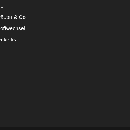
le
räuter & Co
toffwechsel
ckerlis