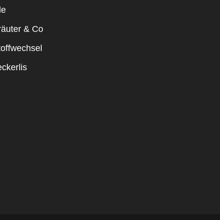
le
räuter & Co
toffwechsel
ckerlis