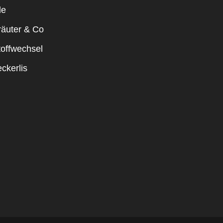
le
räuter & Co
toffwechsel
ckerlis