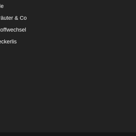
le
räuter & Co
toffwechsel
ckerlis