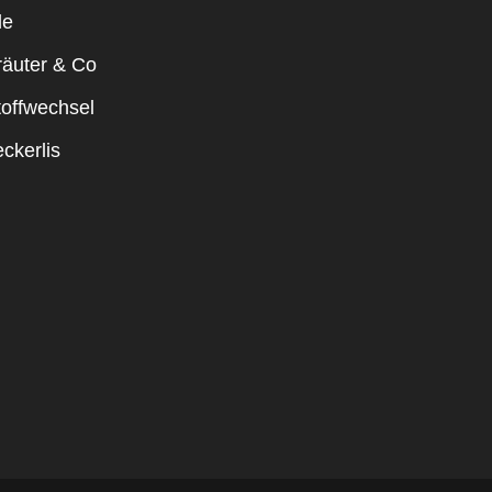
le
räuter & Co
toffwechsel
ckerlis