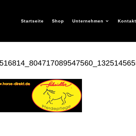
Startseite
Shop
Unternehmen
Kontak
516814_804717089547560_132514565