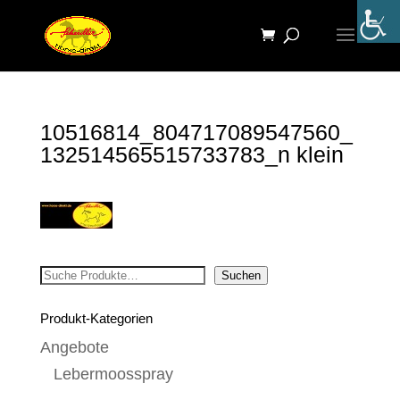
10516814_804717089547560_
132514565515733783_n klein
Suchen
Suchen
Produkt-Kategorien
Angebote
Lebermoosspray