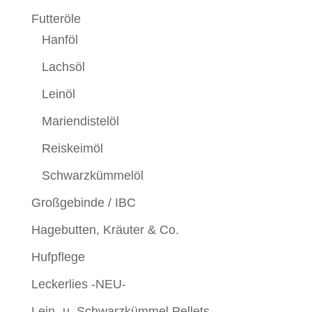
Futteröle
Hanföl
Lachsöl
Leinöl
Mariendistelöl
Reiskeimöl
Schwarzkümmelöl
Großgebinde / IBC
Hagebutten, Kräuter & Co.
Hufpflege
Leckerlies -NEU-
Lein- u. Schwarzkümmel Pellets