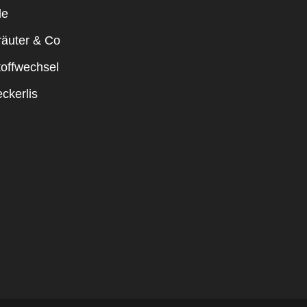
le
räuter & Co
toffwechsel
ckerlis