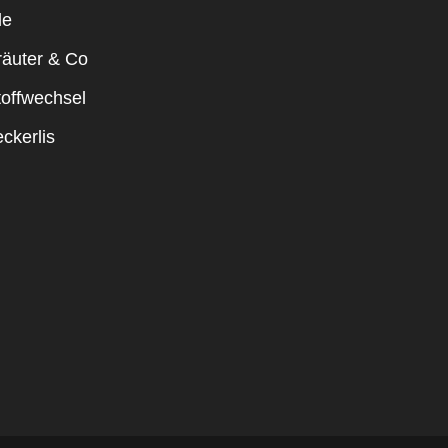
le
räuter & Co
toffwechsel
ckerlis