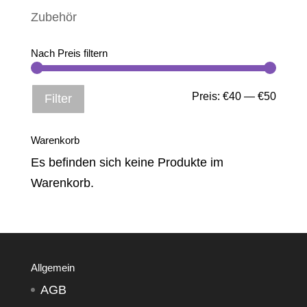
Zubehör
Nach Preis filtern
Min.
Max.
Preis:
€40
—
€50
Filter
Preis
Preis
Warenkorb
Es befinden sich keine Produkte im
Warenkorb.
Allgemein
AGB