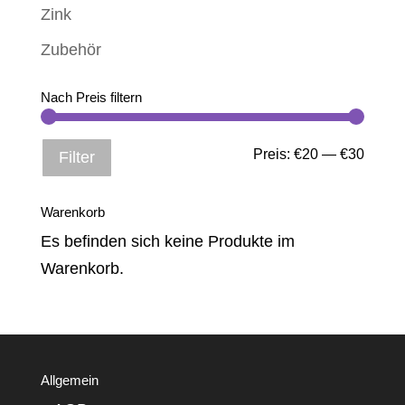
Zink
Zubehör
Nach Preis filtern
Min.
Max.
Preis:
€20
—
€30
Filter
Preis
Preis
Warenkorb
Es befinden sich keine Produkte im
Warenkorb.
Allgemein