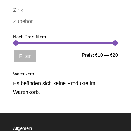
Zink
Zubehör
Nach Preis filtern
Min.
Max.
Preis:
€10
—
€20
Filter
Preis
Preis
Warenkorb
Es befinden sich keine Produkte im
Warenkorb.
Allgemein