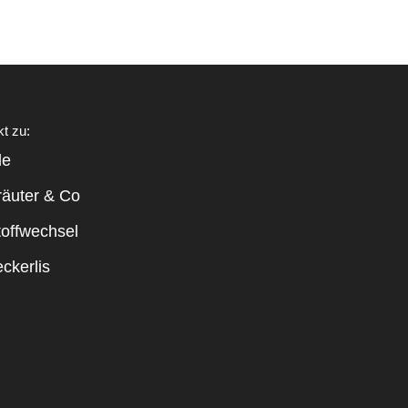
kt zu:
le
räuter & Co
toffwechsel
ckerlis