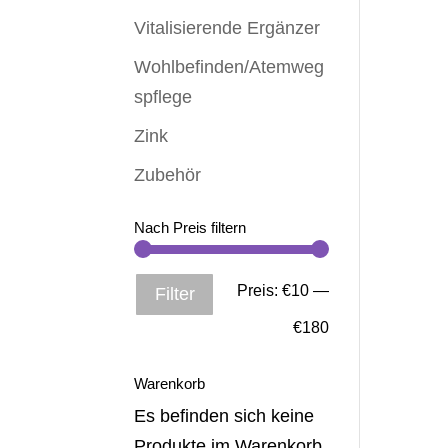
Vitalisierende Ergänzer
Wohlbefinden/Atemweg
spflege
Zink
Zubehör
Nach Preis filtern
Min.
Max.
Preis:
€10
—
Filter
Preis
Preis
€180
Warenkorb
Es befinden sich keine
Produkte im Warenkorb.