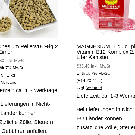
nesium Pellets18 %ig 2
MAGNESIUM -Liquid- p
Eimer
Vitamin B12 Komplex 2,
Liter Kanister
50
inkl. MwSt.
€
35,49
inkl. MwSt.
ält 7% MwSt.
Enthält 7% MwSt.
75
/ 1 kg)
(
€
14,20
/ 1 L)
.
Versand
zzgl.
Versand
ferzeit: ca. 1-3 Werktage
Lieferzeit: ca. 1-3 Werk
 Lieferungen in Nicht-
Bei Lieferungen in Nicht
Länder können
EU-Länder können
ätzliche Zölle, Steuern
zusätzliche Zölle, Steue
 Gebühren anfallen.