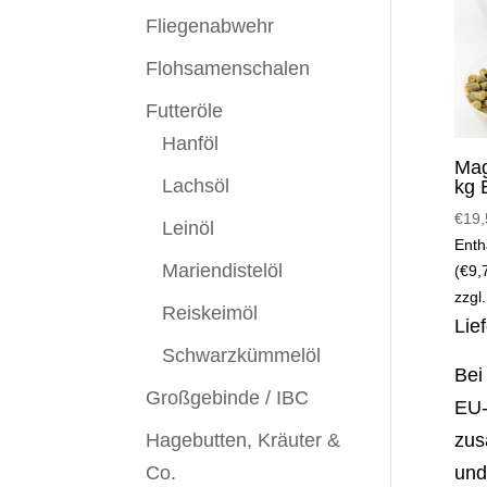
Fliegenabwehr
Flohsamenschalen
Futteröle
Hanföl
Mag
Lachsöl
kg 
€
19,
Leinöl
Enth
Mariendistelöl
(
€
9,
zzgl
Reiskeimöl
Lie
Schwarzkümmelöl
Bei
Großgebinde / IBC
EU-
Hagebutten, Kräuter &
zus
Co.
und