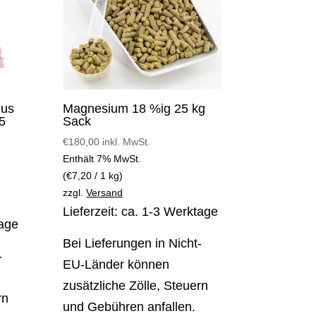
lus
Magnesium 18 %ig 25 kg
5
Sack
€
180,00
inkl. MwSt.
Enthält 7% MwSt.
(
€
7,20
/ 1 kg)
zzgl.
Versand
Lieferzeit: ca. 1-3 Werktage
tage
Bei Lieferungen in Nicht-
-
EU-Länder können
zusätzliche Zölle, Steuern
rn
und Gebühren anfallen.