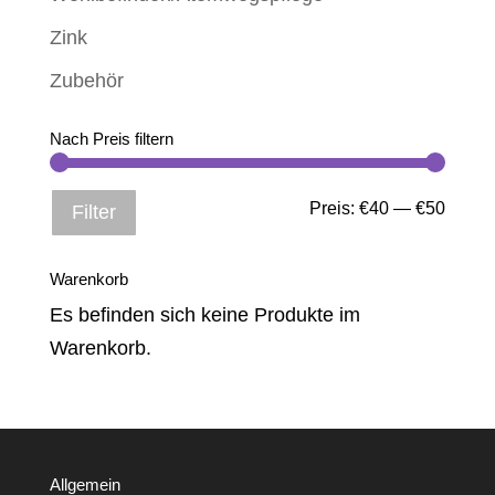
Zink
Zubehör
Nach Preis filtern
Min.
Max.
Preis:
€40
—
€50
Filter
Preis
Preis
Warenkorb
Es befinden sich keine Produkte im
Warenkorb.
Allgemein