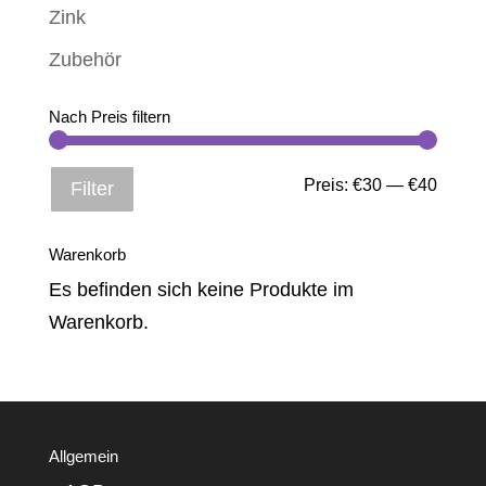
Zink
Zubehör
Nach Preis filtern
Min.
Max.
Preis:
€30
—
€40
Filter
Preis
Preis
Warenkorb
Es befinden sich keine Produkte im
Warenkorb.
Allgemein