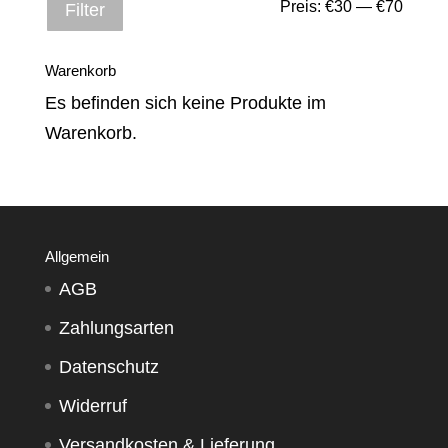
Min.
Max.
Preis:
€30
—
€70
Filter
Preis
Preis
Warenkorb
Es befinden sich keine Produkte im
Warenkorb.
Allgemein
AGB
Zahlungsarten
Datenschutz
Widerruf
Versandkosten & Lieferung