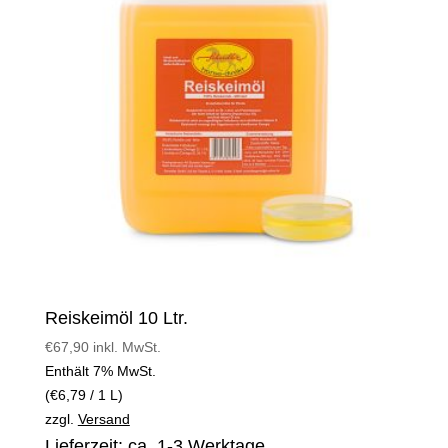
Reiskeimöl 10 Ltr.
€
67,90
inkl. MwSt.
Enthält 7% MwSt.
(
€
6,79
/ 1 L)
zzgl.
Versand
Lieferzeit: ca. 1-3 Werktage