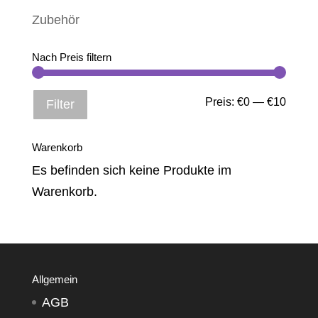
Zubehör
Nach Preis filtern
Min.
Max.
Preis:
€0
—
€10
Filter
Preis
Preis
Warenkorb
Es befinden sich keine Produkte im
Warenkorb.
Allgemein
AGB