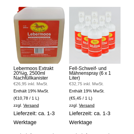
Lebermoos Extrakt
Fell-Schweif- und
20%ig, 2500ml
Mähnenspray (6 x 1
Nachfüllkanister
Liter)
€
26,95
inkl. MwSt.
€
32,75
inkl. MwSt.
Enthält 19% MwSt.
Enthält 19% MwSt.
(
€
10,78
/ 1 L)
(
€
5,45
/ 1 L)
zzgl.
Versand
zzgl.
Versand
Lieferzeit: ca. 1-3
Lieferzeit: ca. 1-3
Werktage
Werktage