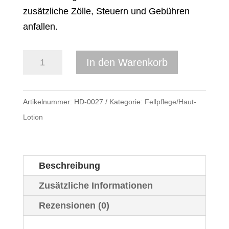
zusätzliche Zölle, Steuern und Gebühren
anfallen.
Fell-
In den Warenkorb
Schweif-
und
Artikelnummer:
HD-0027
Kategorie:
Fellpflege/Haut-
Mähnenspray
Lotion
(2,5
Liter)
Menge
Beschreibung
Zusätzliche Informationen
Rezensionen (0)