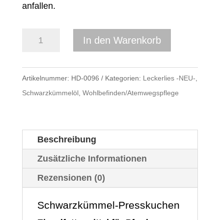
anfallen.
Schwarzkümmel-
In den Warenkorb
Presskuchen
10
Artikelnummer:
HD-0096
Kategorien:
Leckerlies -NEU-
,
kg
Schwarzkümmelöl
,
Wohlbefinden/Atemwegspflege
(4
x
2,5
kg
Beschreibung
Beutel)
Zusätzliche Informationen
–
Rezensionen (0)
20%
Fettgehalt
Schwarzkümmel-Presskuchen
–