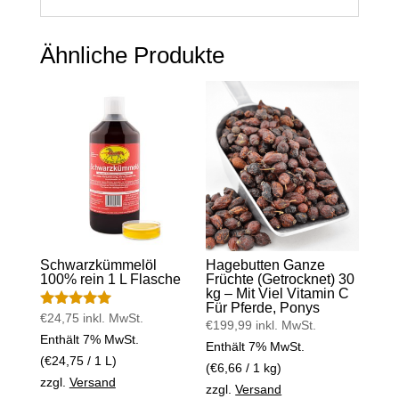
Ähnliche Produkte
Schwarzkümmelöl
Hagebutten Ganze
100% rein 1 L Flasche
Früchte (Getrocknet) 30
kg – Mit Viel Vitamin C
Für Pferde, Ponys
€
24,75
inkl. MwSt.
Bewertet mit
€
199,99
inkl. MwSt.
5.00
Enthält 7% MwSt.
von 5
Enthält 7% MwSt.
(
€
24,75
/ 1 L)
(
€
6,66
/ 1 kg)
zzgl.
Versand
zzgl.
Versand