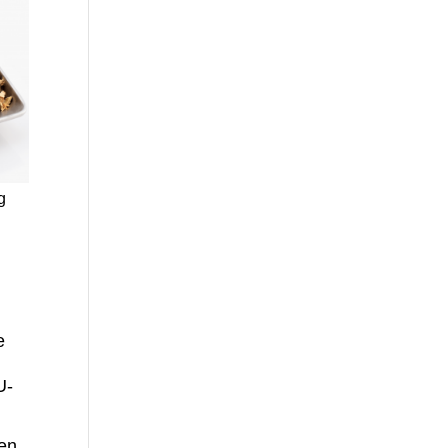
g
e
U-
ren