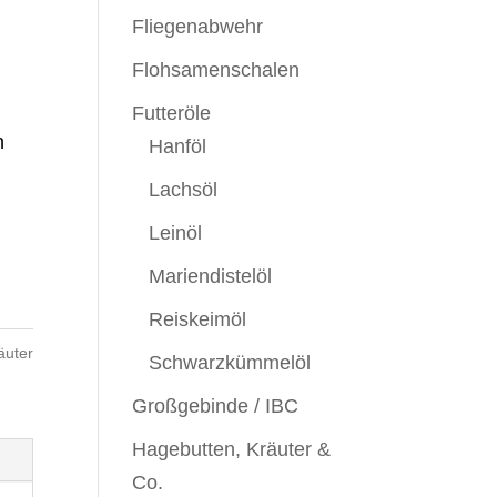
Fliegenabwehr
Flohsamenschalen
Futteröle
n
Hanföl
Lachsöl
Leinöl
Mariendistelöl
Reiskeimöl
äuter
Schwarzkümmelöl
Großgebinde / IBC
Hagebutten, Kräuter &
Co.