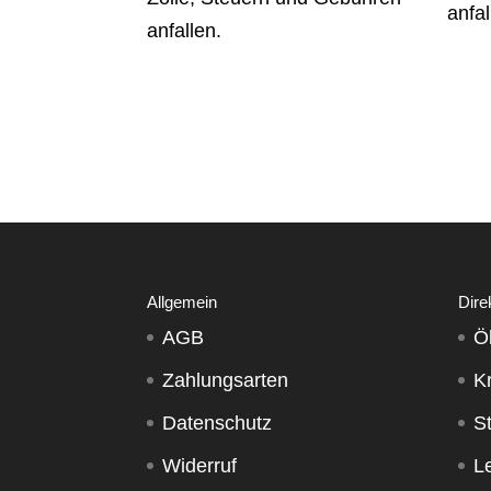
anfal
anfallen.
Allgemein
Dire
AGB
Ö
Zahlungsarten
K
Datenschutz
S
Widerruf
Le