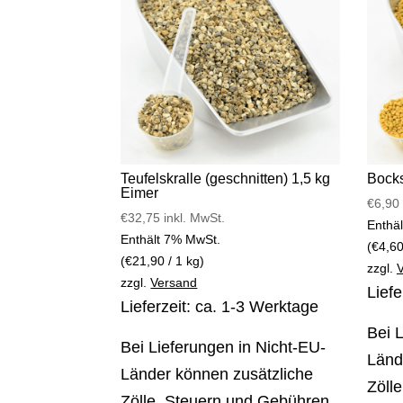
Teufelskralle (geschnitten) 1,5 kg
Bock
Eimer
€
6,90
€
32,75
inkl. MwSt.
Enthä
Enthält 7% MwSt.
(
€
4,6
(
€
21,90
/ 1 kg)
zzgl.
zzgl.
Versand
Liefe
Lieferzeit: ca. 1-3 Werktage
Bei 
Bei Lieferungen in Nicht-EU-
Länd
Länder können zusätzliche
Zöll
Zölle, Steuern und Gebühren