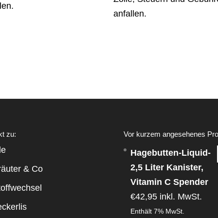
len.
anfallen.
kt zu:
Vor kurzem angesehenes Pro
le
Hagebutten-Liquid-
2,5 Liter Kanister,
räuter & Co
Vitamin C Spender
toffwechsel
€
42,95
inkl. MwSt.
ckerlis
Enthält 7% MwSt.