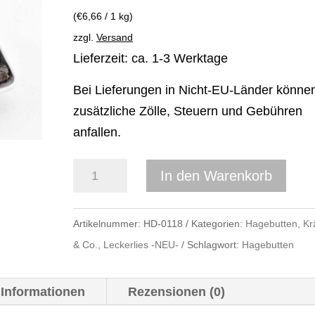
(
€
6,66
/ 1 kg)
zzgl.
Versand
Lieferzeit: ca. 1-3 Werktage
Bei Lieferungen in Nicht-EU-Länder könne
zusätzliche Zölle, Steuern und Gebühren
anfallen.
Hagebutten
In den Warenkorb
Ganze
Früchte
Artikelnummer:
HD-0118
Kategorien:
Hagebutten, Kr
(Getrocknet)
& Co.
,
Leckerlies -NEU-
Schlagwort:
Hagebutten
30
kg
 Informationen
Rezensionen (0)
–