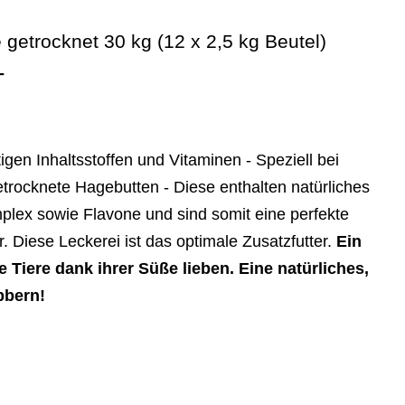
Mit
Viel
getrocknet 30 kg (12 x 2,5 kg Beutel)
Vitamin
-
C
Für
Pferde,
igen Inhaltsstoffen und Vitaminen - Speziell bei
Ponys
rocknete Hagebutten - Diese enthalten natürliches
Menge
plex sowie Flavone und sind somit eine perfekte
 Diese Leckerei ist das optimale Zusatzfutter.
Ein
 Tiere dank ihrer Süße lieben. Eine natürliches,
bbern!
e