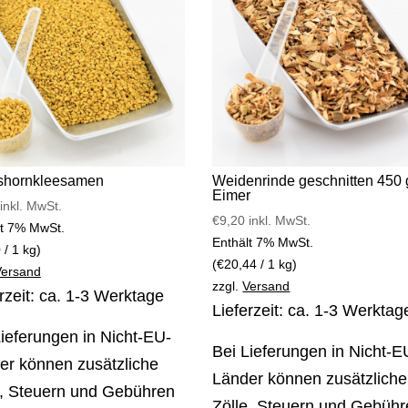
shornkleesamen
Weidenrinde geschnitten 450 
Eimer
inkl. MwSt.
€
9,20
inkl. MwSt.
lt 7% MwSt.
Enthält 7% MwSt.
0
/ 1 kg)
(
€
20,44
/ 1 kg)
Versand
zzgl.
Versand
rzeit: ca. 1-3 Werktage
Lieferzeit: ca. 1-3 Werktag
Lieferungen in Nicht-EU-
Bei Lieferungen in Nicht-E
er können zusätzliche
Länder können zusätzliche
e, Steuern und Gebühren
Zölle, Steuern und Gebüh