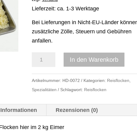
Lieferzeit: ca. 1-3 Werktage
Bei Lieferungen in Nicht-EU-Länder könne
zusätzliche Zölle, Steuern und Gebühren
anfallen.
Reisflocken
In den Warenkorb
2
kg,
Artikelnummer:
HD-0072
Kategorien:
Reisflocken
,
Barfen,
Spezialitäten
Schlagwort:
Reisflocken
Hund,
Hundefutter
 Informationen
Rezensionen (0)
Menge
Flocken hier im 2 kg Eimer