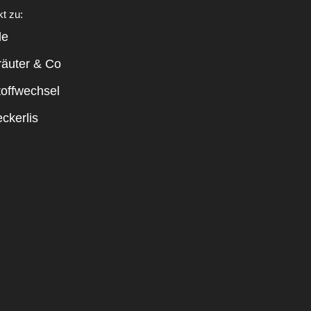
kt zu:
le
räuter & Co
toffwechsel
ckerlis