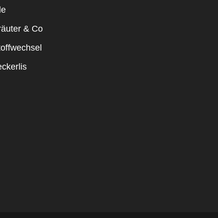
le
räuter & Co
toffwechsel
ckerlis