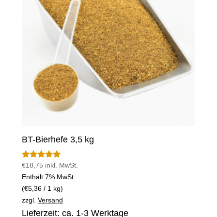
BT-Bierhefe 3,5 kg
€
18,75
inkl. MwSt.
Bewertet mit
5.00
Enthält 7% MwSt.
von 5
(
€
5,36
/ 1 kg)
zzgl.
Versand
Lieferzeit: ca. 1-3 Werktage