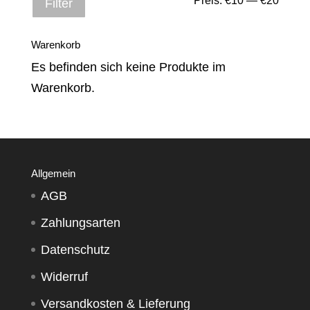
Preis:
€10
—
€20
Filter
Preis
Preis
Warenkorb
Es befinden sich keine Produkte im
Warenkorb.
Allgemein
AGB
Zahlungsarten
Datenschutz
Widerruf
Versandkosten & Lieferung