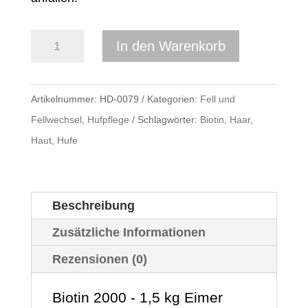
Biotin
In den Warenkorb
2000
1,5
Artikelnummer:
HD-0079
Kategorien:
Fell und
kg
Fellwechsel
,
Hufpflege
Schlagwörter:
Biotin
,
Haar
,
Menge
Haut
,
Hufe
Beschreibung
Zusätzliche Informationen
Rezensionen (0)
Biotin 2000 - 1,5 kg Eimer