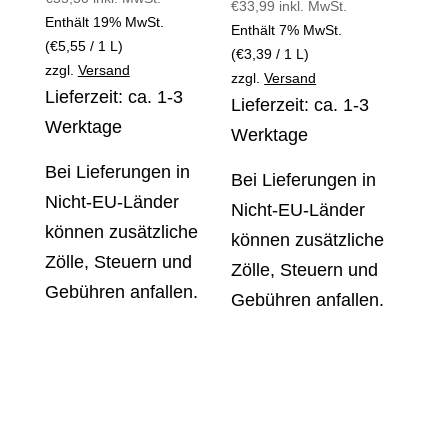
€
33,99
inkl. MwSt.
Bewertet mit
5.00
Enthält 19% MwSt.
Enthält 7% MwSt.
von 5
(
€
5,55
/ 1 L)
(
€
3,39
/ 1 L)
zzgl.
Versand
zzgl.
Versand
Lieferzeit: ca. 1-3
Lieferzeit: ca. 1-3
Werktage
Werktage
Bei Lieferungen in
Bei Lieferungen in
Nicht-EU-Länder
Nicht-EU-Länder
können zusätzliche
können zusätzliche
Zölle, Steuern und
Zölle, Steuern und
Gebühren anfallen.
Gebühren anfallen.