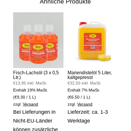
Ähnliche Produkte
Fisch-Lachsöl (3 x 0,5
Mariendistelöl 5 Liter,
Ltr.)
kaltgepresst
€
13,95
inkl. MwSt.
€
32,50
inkl. MwSt.
Enthält 19% MwSt.
Enthält 7% MwSt.
(
€
9,30
/ 1 L)
(
€
6,50
/ 1 L)
zzgl.
Versand
zzgl.
Versand
Bei Lieferungen in
Lieferzeit: ca. 1-3
Nicht-EU-Länder
Werktage
können zusätzliche