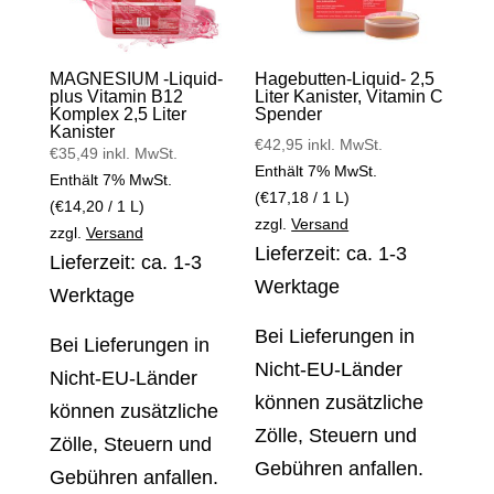
MAGNESIUM -Liquid-
Hagebutten-Liquid- 2,5
plus Vitamin B12
Liter Kanister, Vitamin C
Komplex 2,5 Liter
Spender
Kanister
€
42,95
inkl. MwSt.
€
35,49
inkl. MwSt.
Enthält 7% MwSt.
Enthält 7% MwSt.
(
€
17,18
/ 1 L)
(
€
14,20
/ 1 L)
zzgl.
Versand
zzgl.
Versand
Lieferzeit: ca. 1-3
Lieferzeit: ca. 1-3
Werktage
Werktage
Bei Lieferungen in
Bei Lieferungen in
Nicht-EU-Länder
Nicht-EU-Länder
können zusätzliche
können zusätzliche
Zölle, Steuern und
Zölle, Steuern und
Gebühren anfallen.
Gebühren anfallen.