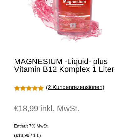
MAGNESIUM -Liquid- plus
Vitamin B12 Komplex 1 Liter
(
2
Kundenrezensionen)
Bewertet
mit
5.00
€
18,99
inkl. MwSt.
von 5,
basierend
auf
Kundenbewe
Enthält 7% MwSt.
rtungen
(
€
18,99
/ 1 L)