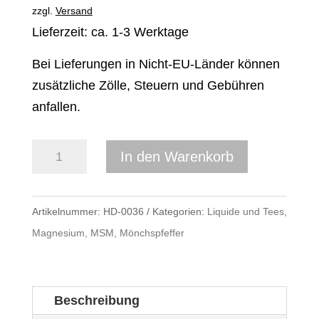
zzgl.
Versand
Lieferzeit: ca. 1-3 Werktage
Bei Lieferungen in Nicht-EU-Länder können
zusätzliche Zölle, Steuern und Gebühren
anfallen.
MAGNESIUM
In den Warenkorb
-
Liquid-
Artikelnummer:
HD-0036
Kategorien:
Liquide und Tees
,
plus
Magnesium, MSM, Mönchspfeffer
Vitamin
B12
Komplex
1
Beschreibung